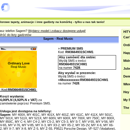
olorowe tapety, animacje i inne gadżety na komórkę - tylko u nas tak tanio!
asz telefon Sagem?
Wybierz model i zobacz dostępne usługi!
HIT
róć do listy gadżetów
Can
Sagem - Real Music
Ord
»
PREMIUM SMS
Kod:
RM3664931SCHM1
Hap
Aby zamówić dla siebie:
Wyślij SMS o treści
Mid
Ordinary Love
RM3664931SCHM1
Real Music
na numer
7428
.
Jub
Aby wysłać w prezencie:
Wyślij SMS o treści
Dem
+48xxxxxxxxx:RM3664931SCHM1
na numer
7428
.
Wkrę
Kod:
RM3664931SCHM1
Hey 
Koszt wysłania:
4,00PLN (4,92PLN z VAT)
za
My S
zamówienie poprzez Premium SMS.
The
Usługa jest dostępna na telefony:
Sagem
: MY 400X, MY 401C, MY 401X, MY 401Z, MY 411C, MY 411X, MY 501C,
MY 501X, MY 511X, MY 521X, MY 600V, MY 600X, MY 700X, MY 750C, MY 800X,
MY 850C, MY C-4, MY C4-2, MY C5-2, MY C5-3, MY S-7, MY V-55, MY V-56, MY
V-65, MY V-76, MY V-85, MY X-3, MY X3-2, MY X5-2, MY X5-2V, MY X-6, MY X6-
2, MY X-7, MY X-8, MY Z-5, MY Z-55, P9521 Porsche Design, VF-527 (Vodafone),