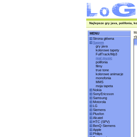
Najlepsze gry java, polifonia, k
M
MENU
«W
Strona główna
Sagem
gry java
kolorowe tapety
FullTrack/Mp3
real music
polifonia
filmy
true tone
kolorowe animacje
monofonia
MMS
moja tapeta
Nokia
SonyEricsson
Samsung
Motorola
LG
Siemens
Plusfon
Alcatel
HTC (SPV)
BenQ-Siemens
Apple
Philips