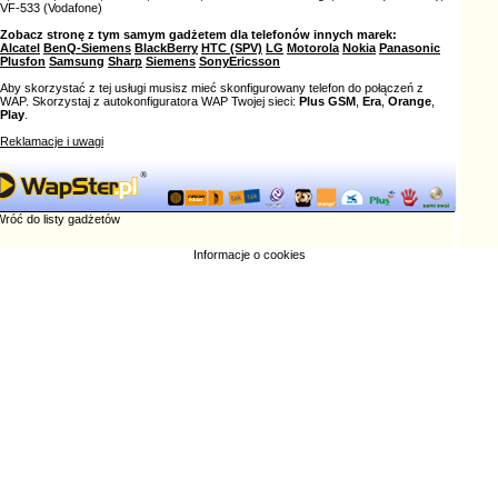
VF-533 (Vodafone)
Zobacz stronę z tym samym gadżetem dla telefonów innych marek:
Alcatel
BenQ-Siemens
BlackBerry
HTC (SPV)
LG
Motorola
Nokia
Panasonic
Plusfon
Samsung
Sharp
Siemens
SonyEricsson
Aby skorzystać z tej usługi musisz mieć skonfigurowany telefon do połączeń z
WAP. Skorzystaj z autokonfiguratora WAP Twojej sieci:
Plus GSM
,
Era
,
Orange
,
Play
.
Reklamacje i uwagi
róć do listy gadżetów
Informacje o cookies