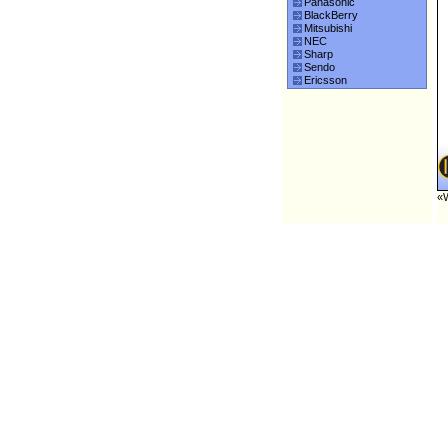
Panasonic
BlackBerry
Mitsubishi
NEC
Sharp
Sendo
Ericsson
«W