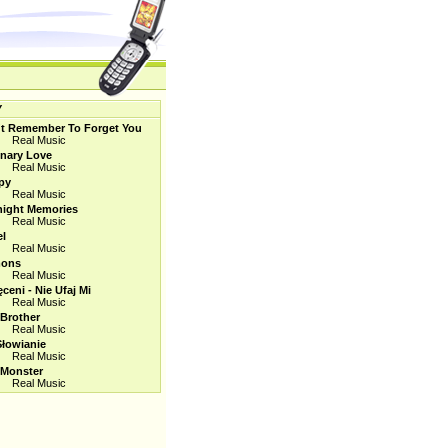
Y
't Remember To Forget You
Real Music
inary Love
Real Music
py
Real Music
night Memories
Real Music
el
Real Music
ons
Real Music
ceni - Nie Ufaj Mi
Real Music
Brother
Real Music
łowianie
Real Music
 Monster
Real Music