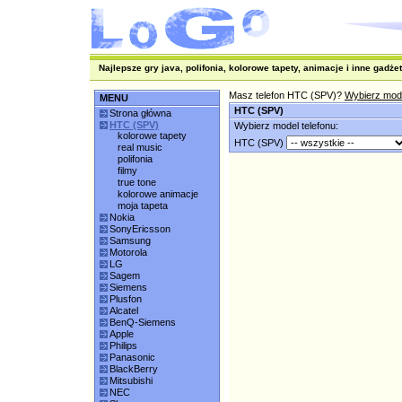
Najlepsze gry java, polifonia, kolorowe tapety, animacje i inne gadżet
Masz telefon HTC (SPV)?
Wybierz mode
MENU
HTC (SPV)
Strona główna
HTC (SPV)
Wybierz model telefonu:
kolorowe tapety
HTC (SPV)
real music
polifonia
filmy
true tone
kolorowe animacje
moja tapeta
Nokia
SonyEricsson
Samsung
Motorola
LG
Sagem
Siemens
Plusfon
Alcatel
BenQ-Siemens
Apple
Philips
Panasonic
BlackBerry
Mitsubishi
NEC