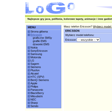
Najlepsze gry java, polifonia, kolorowe tapety, animacje i inne gadżet
Masz telefon Ericsson?
Wybierz model 
MENU
ERICSSON
Strona główna
Ericsson
Wybierz model telefonu:
graficzne SMSy
Ericsson
grafiki EMS
dzwonki EMS
Nokia
SonyEricsson
Samsung
Motorola
LG
Sagem
Siemens
Plusfon
Alcatel
HTC (SPV)
BenQ-Siemens
Apple
Philips
Panasonic
BlackBerry
Mitsubishi
NEC
Sharp
Sendo