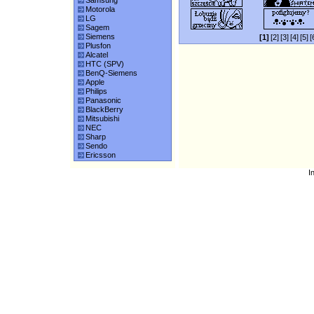
Samsung
Motorola
LG
Sagem
Siemens
[1]
[2]
[3]
[4]
[5]
[
Plusfon
Alcatel
HTC (SPV)
BenQ-Siemens
Apple
Philips
Panasonic
BlackBerry
Mitsubishi
NEC
Sharp
Sendo
Ericsson
I