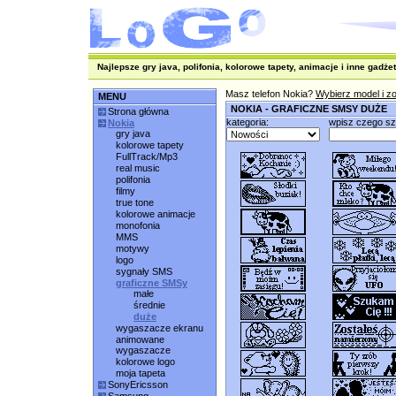
Najlepsze gry java, polifonia, kolorowe tapety, animacje i inne gadżet
Masz telefon Nokia?
Wybierz model i z
MENU
NOKIA - GRAFICZNE SMSY DUŻE
Strona główna
kategoria:
wpisz czego s
Nokia
gry java
kolorowe tapety
FullTrack/Mp3
real music
polifonia
filmy
true tone
kolorowe animacje
monofonia
MMS
motywy
logo
sygnały SMS
graficzne SMSy
małe
średnie
duże
wygaszacze ekranu
animowane
wygaszacze
kolorowe logo
moja tapeta
SonyEricsson