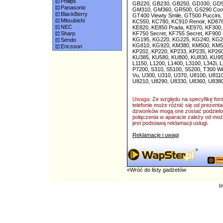
Philips
GB220, GB230, GB250, GD330, GD51
Panasonic
GM310, GM360, GR500, GS290 Cooki
BlackBerry
GT400 Viewty Smile, GT500 Puccini
Mitsubishi
KC550, KC780, KC910 Renoir, KD876
NEC
KE820, KE850 Prada, KE970, KF300,
Sharp
KF750 Secret, KF755 Secret, KF900
KG195, KG220, KG225, KG240, KG2
Sendo
KG810, KG920, KM380, KM500, KM57
Ericsson
KP202, KP220, KP233, KP235, KP260
KU385, KU580, KU800, KU830, KU950
L1150, L1200, L1400, L3100, L342i,
P7200, S310, S5100, S5200, T300 Wi
Vu, U300, U310, U370, U8100, U811
U8210, U8290, U8330, U8360, U8380
Uwaga:
Ze względu na specyfikę fo
telefonie może różnić się od prezent
dzwonków mogą one zostać podzielon
połączenia w aparacie zależy od możl
jest podstawą reklamacji usługi.
Reklamacje i uwagi
«Wróć do listy gadżetów
I