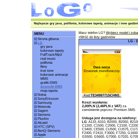
Najlepsze gry java, polifonia, kolorowe tapety, animacje i inne gadżet
Masz telefon LG?
Wybierz model i zoba
MENU
«Wróć do listy gadżetów
Strona główna
LG - 
LG
gry java
kolorowe tapety
FullTrack/Mp3
real music
polifonia
filmy
Dwa serca
true tone
Dzwonek monofoniczny
kolorowe animacje
MMS
grafiki EMS
dzwonki EMS
moja tapeta
Nokia
Kod:
TE3499771SCHM1
SonyEricsson
Koszt wysłania:
Samsung
2,00PLN (2,46PLN z VAT)
za
Motorola
zamówienie poprzez Premium SMS.
Sagem
Siemens
Usługa jest dostępna na telefony:
Plusfon
LG
: A133, A310, B2000, B2050, B21
Alcatel
C1200, C1500, C2000, C2100, C2200
HTC (SPV)
C3400, CE500, CU500, CU575, CU720
BenQ-Siemens
F2400, F2410, F3000, F7250, G1600
Apple
G5500, G5600, G7000, G7020, G705