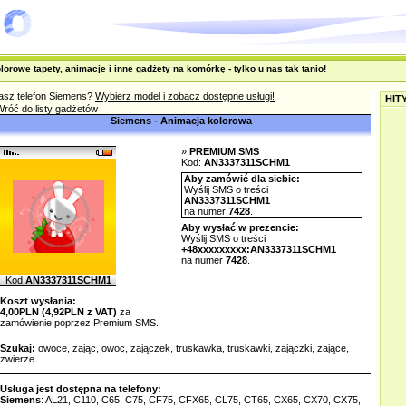
olorowe tapety, animacje i inne gadżety na komórkę - tylko u nas tak tanio!
asz telefon Siemens?
Wybierz model i zobacz dostępne usługi!
HIT
róć do listy gadżetów
Siemens - Animacja kolorowa
»
PREMIUM SMS
Kod:
AN3337311SCHM1
Aby zamówić dla siebie:
Wyślij SMS o treści
AN3337311SCHM1
na numer
7428
.
Aby wysłać w prezencie:
Wyślij SMS o treści
+48xxxxxxxxx:AN3337311SCHM1
na numer
7428
.
Kod:
AN3337311SCHM1
Koszt wysłania:
4,00PLN (4,92PLN z VAT)
za
zamówienie poprzez Premium SMS.
Szukaj:
owoce
,
zając
,
owoc
,
zajączek
,
truskawka
,
truskawki
,
zajączki
,
zające
,
zwierze
Usługa jest dostępna na telefony:
Siemens
: AL21, C110, C65, C75, CF75, CFX65, CL75, CT65, CX65, CX70, CX75,