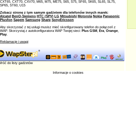
CXT65, CXT70, CXV70, M65, M75, ME75, S65, S75, SF65, SK65, SL65, SL75,
SP65, ST60, U15
Zobacz stronę z tym samym gadżetem dla telefonów innych marek:
Alcatel
BenQ-Siemens
HTC (SPV)
LG
Mitsubishi
Motorola
Nokia
Panasonic
Plusfon
Sagem
Samsung
Sharp
SonyEricsson
Aby skorzystać z tej usługi musisz mieć skonfigurowany telefon do połączeń z
WAP. Skorzystaj z autokonfiguratora WAP Twojej sieci:
Plus GSM
,
Era
,
Orange
,
Play
.
Reklamacje i uwagi
róć do listy gadżetów
Informacje o cookies