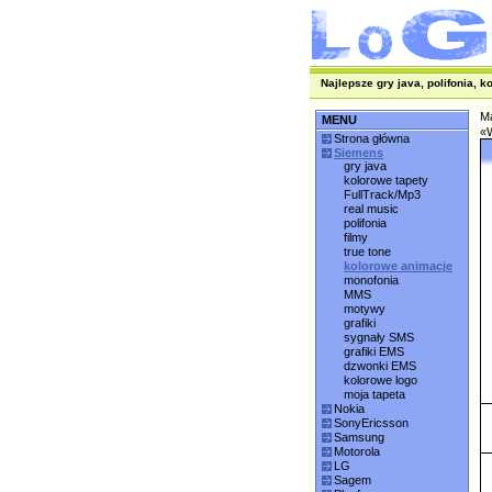
Najlepsze gry java, polifonia, k
M
MENU
«W
Strona główna
Siemens
gry java
kolorowe tapety
FullTrack/Mp3
real music
polifonia
filmy
true tone
kolorowe animacje
monofonia
MMS
motywy
grafiki
sygnały SMS
grafiki EMS
dzwonki EMS
kolorowe logo
moja tapeta
Nokia
SonyEricsson
Samsung
Motorola
LG
Sagem