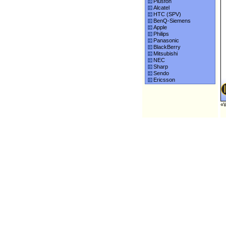
Plusfon
Alcatel
HTC (SPV)
BenQ-Siemens
Apple
Philips
Panasonic
BlackBerry
Mitsubishi
NEC
Sharp
Sendo
Ericsson
«W